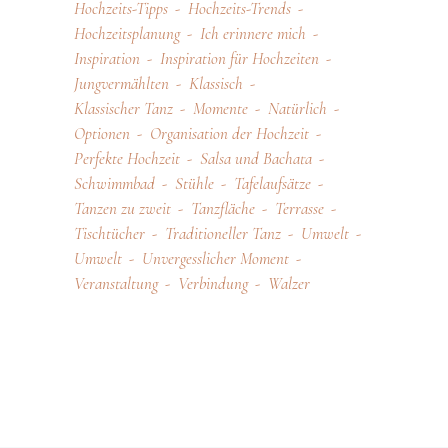
Hochzeits-Tipps
Hochzeits-Trends
Hochzeitsplanung
Ich erinnere mich
Inspiration
Inspiration für Hochzeiten
Jungvermählten
Klassisch
Klassischer Tanz
Momente
Natürlich
Optionen
Organisation der Hochzeit
Perfekte Hochzeit
Salsa und Bachata
Schwimmbad
Stühle
Tafelaufsätze
Tanzen zu zweit
Tanzfläche
Terrasse
Tischtücher
Traditioneller Tanz
Umwelt
Umwelt
Unvergesslicher Moment
Veranstaltung
Verbindung
Walzer