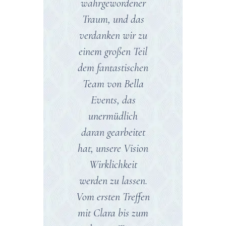
Team von
wahrgewordener
unsere Party
Hochzeitsplanern
Traum, und das
organisiert hat,
haben nicht nur
verdanken wir zu
konnten wir
hervorragende
einem großen Teil
unseren
Arbeit bei der
dem fantastischen
besonderen Tag
Planung und
Team von Bella
ohne Sorgen und
Durchführung
Events, das
Stress genießen.
unserer Hochzeit
unermüdlich
Ihre Erfahrung
geleistet, sondern
daran gearbeitet
und Liebe zum
sind während des
hat, unsere Vision
Detail sorgten
gesamten
Wirklichkeit
dafür, dass alles
Prozesses auch zu
werden zu lassen.
perfekt lief, von
Freunden
Vom ersten Treffen
s
der Dekoration bis
geworden. Ihre
mit Clara bis zum
zur Koordination