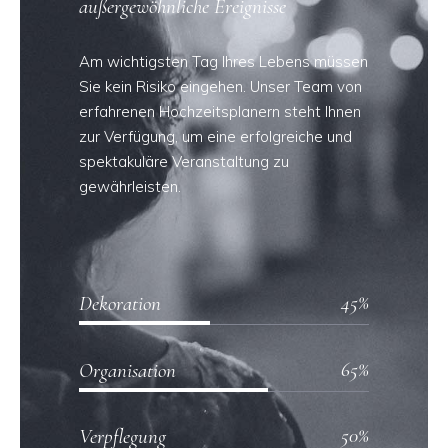
außergewöhnliche Ereignisse
Am wichtigsten Tag Ihres Lebens müssen
Sie kein Risiko eingehen. Unser Team von
erfahrenen Hochzeitsplanern steht Ihnen
zur Verfügung, um eine erfolgreiche und
spektakuläre Veranstaltung zu
gewährleisten.
45
Dekoration
65
Organisation
50
Verpflegung