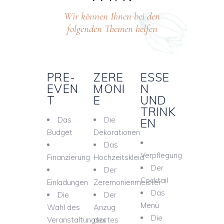
Wir können Ihnen bei den
folgenden Themen helfen
PRE-
ZERE
ESSE
EVEN
MONI
N
T
E
UND
TRINK
Das
Die
EN
Budget
Dekorationen
Das
Verpflegung
Finanzierung
Hochzeitskleid
Der
Der
Cocktail
Einladungen
Zeremonienmeister
Das
Die
Der
Menü
Wahl des
Anzug
Die
Veranstaltungsortes
des