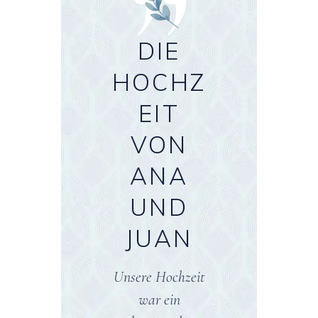
”
DIE
DIE
DIE
HOCHZ
HOCHZ
HOCHZ
EIT
EIT
EIT
VON
VON
VON
LAURA
ANA
MARIA
UND
UND
UND
MIGUEL
JUAN
CARLO
S
Clara Morató
Unsere Hochzeit
Mulet und ihr
war ein
Dank Clara, die