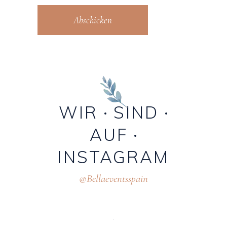
Abschicken
WIR
SIND
AUF
INSTAGRAM
@Bellaeventsspain
.