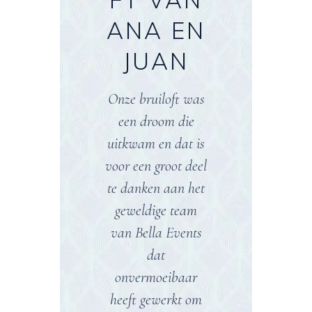
LAURA
ANA EN
FT VAN
EN
JUAN
MARIA
MIGUEL
EN
Onze bruiloft was
CARLO
een droom die
Clara Morató
uitkwam en dat is
S
Mulet en haar
voor een groot deel
team van
te danken aan het
e
Dankzij Clara, die
weddingplanners
geweldige team
ons feest
hebben niet alleen
van Bella Events
organiseerde,
uitzonderlijk werk
dat
r
konden we zonder
geleverd bij het
onvermoeibaar
zorgen of stress
plannen en
heeft gewerkt om
e
genieten van onze
uitvoeren van