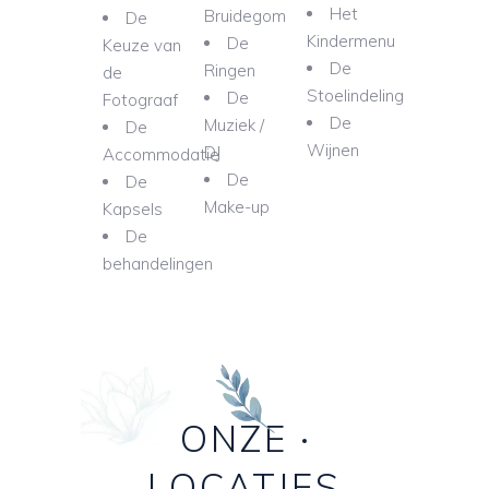
Het
Bruidegom
De
Kindermenu
De
Keuze van
De
Ringen
de
Stoelindeling
De
Fotograaf
De
Muziek /
De
Wijnen
DJ
Accommodatie
De
De
Make-up
Kapsels
De
behandelingen
ONZE
LOCATIES