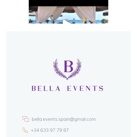
bella.events.spain@gmail.com
+34 633 97 79 87