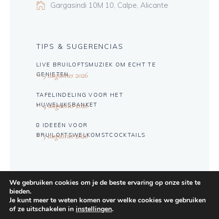
Gargasindi 10M 10, Calpe, Alicante
TIPS & SUGERENCIAS
LIVE BRUILOFTSMUZIEK OM ECHT TE
5 augustus 2026
GENIETEN
TAFELINDELING VOOR HET
4 augustus 2026
HUWELIJKSBANKET
8 IDEEËN VOOR
3 augustus 2026
BRUILOFTSWELKOMSTCOCKTAILS
Carga Más
We gebruiken cookies om je de beste ervaring op onze site te
Siganos op Instagram
bieden.
Je kunt meer te weten komen over welke cookies we gebruiken
of ze uitschakelen in
instellingen
.
Facebook
Twitter
Instagram