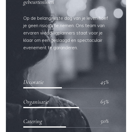
gebeurtenissen
Op de belangrijkste dag van je leven hoef
je geen risico’s te nemen. Ons team van
ervaren weddingplanners staat voor je
klaar om een geslaagd en spectaculair
evenement te garanderen.
45
Decoratie
65
Organisatie
50
Catering