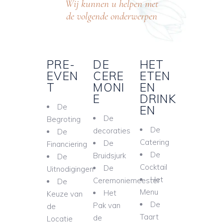
Wij kunnen u helpen met
de volgende onderwerpen
PRE-
DE
HET
EVEN
CERE
ETEN
T
MONI
EN
E
DRINK
De
EN
De
Begroting
De
decoraties
De
Catering
De
Financiering
De
Bruidsjurk
De
Cocktail
De
Uitnodigingen
Het
Ceremoniemeester
De
Menu
Het
Keuze van
De
Pak van
de
Taart
de
Locatie