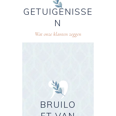
GETUIGENISSE
N
Wat onze klanten zeggen
”
BRUILO
BRUILO
DE
O
FT VAN
FT VAN
BRUILO