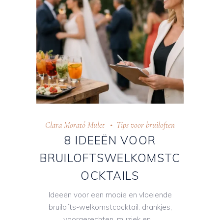
Clara Morató Mulet
Tips voor bruiloften
8 IDEEËN VOOR
BRUILOFTSWELKOMSTC
OCKTAILS
Ideeën voor een mooie en vloeiende
bruilofts-welkomstcocktail: drankjes,
voorgerechten, muziek en