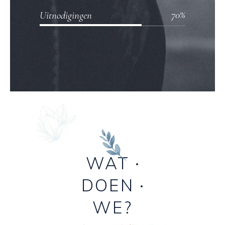
70
Uitnodigingen
WAT
DOEN
WE?