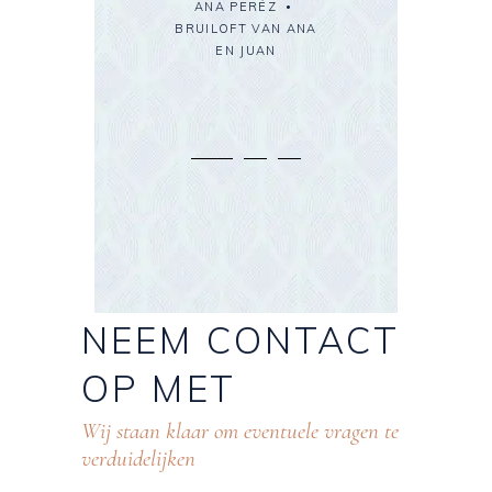
ANA PERÉZ
E
CARLOS NUÑEZ
DE
BRUILOFT VAN ANA
A
BRUILOFT VAN MARIA
EN JUAN
LAURA SABATÉS
EN CARLOS
BRUILOFT VAN LAURA
EN MIGUEL
NEEM
CONTACT
OP
MET
Wij staan klaar om eventuele vragen te
verduidelijken