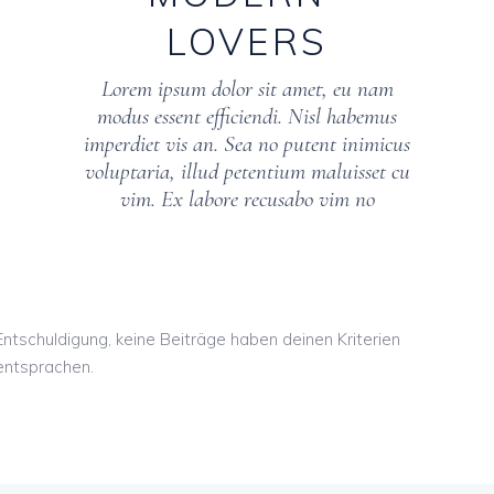
LOVERS
Lorem ipsum dolor sit amet, eu nam
modus essent efficiendi. Nisl habemus
imperdiet vis an. Sea no putent inimicus
voluptaria, illud petentium maluisset cu
vim. Ex labore recusabo vim no
Entschuldigung, keine Beiträge haben deinen Kriterien
entsprachen.