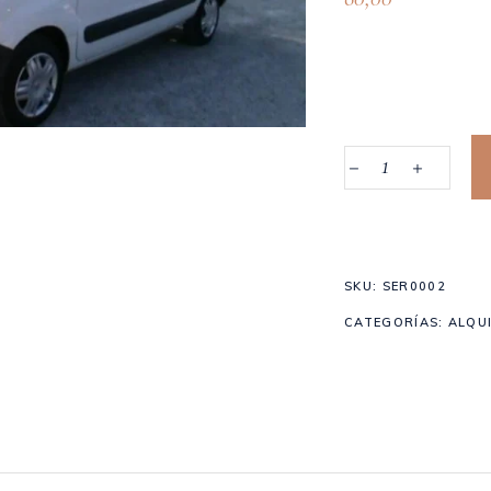
Cantidad
Transporte
SKU:
SER0002
sillas
CATEGORÍAS:
ALQU
hasta 15
sillas en
Calpe