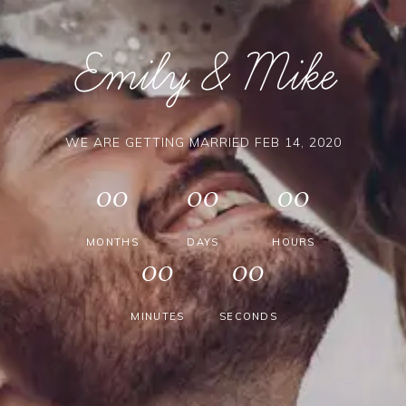
Emily & Mike
WE ARE GETTING MARRIED FEB 14, 2020
00
00
00
MONTHS
DAYS
HOURS
00
00
MINUTES
SECONDS