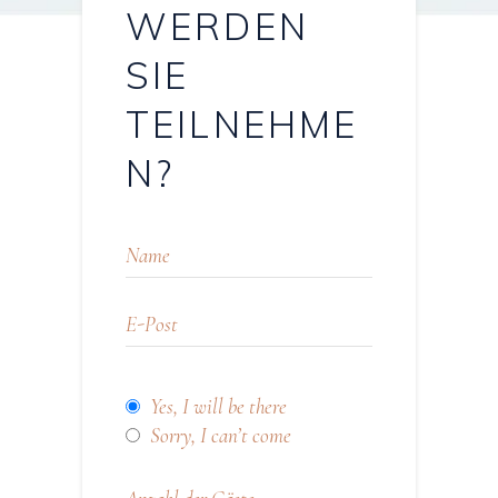
WERDEN
SIE
TEILNEHME
N?
Yes, I will be there
Sorry, I can’t come