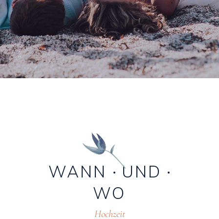
WANN
UND
WO
Hochzeit