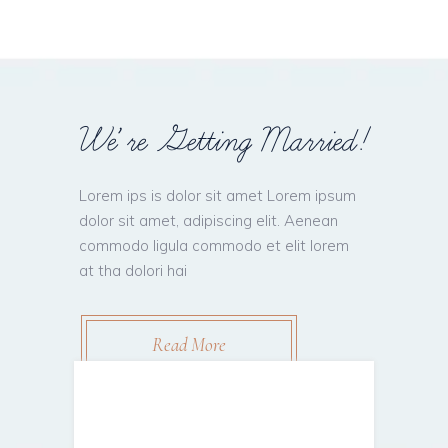
W
e
’
r
e
G
e
t
t
i
n
g
M
a
r
r
i
e
d
!
Lorem ips is dolor sit amet Lorem ipsum
dolor sit amet, adipiscing elit. Aenean
commodo ligula commodo et elit lorem
at tha dolori hai
Read More