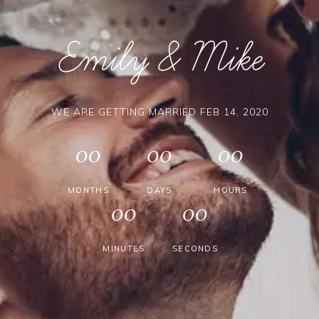
Emily & Mike
WE ARE GETTING MARRIED FEB 14, 2020
00
00
00
MONTHS
DAYS
HOURS
00
00
MINUTES
SECONDS