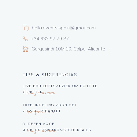
bella.events.spain@gmail.com
+34 633 97 79 87
Gargasindi 10M 10, Calpe, Alicante
TIPS & SUGERENCIAS
LIVE BRUILOFTSMUZIEK OM ECHT TE
5 augustus 2026
GENIETEN
TAFELINDELING VOOR HET
4 augustus 2026
HUWELIJKSBANKET
8 IDEEËN VOOR
3 augustus 2026
BRUILOFTSWELKOMSTCOCKTAILS