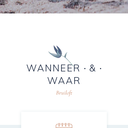
WANNEER
&
WAAR
Bruiloft