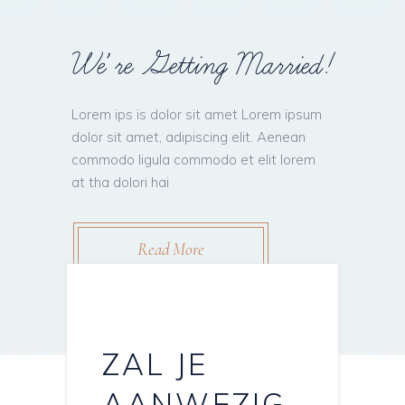
W
e
’
r
e
G
e
t
t
i
n
g
M
a
r
r
i
e
d
!
Lorem ips is dolor sit amet Lorem ipsum
dolor sit amet, adipiscing elit. Aenean
commodo ligula commodo et elit lorem
at tha dolori hai
Read More
ZAL JE
AANWEZIG