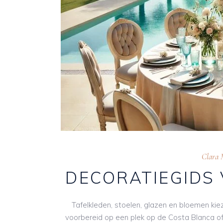
Clara 
DECORATIEGIDS
Tafelkleden, stoelen, glazen en bloemen kie
voorbereid op een plek op de Costa Blanca of 