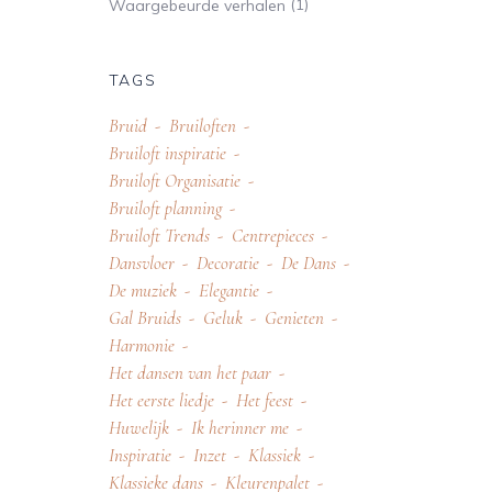
(1)
Waargebeurde verhalen
TAGS
Bruid
Bruiloften
Bruiloft inspiratie
Bruiloft Organisatie
Bruiloft planning
Bruiloft Trends
Centrepieces
Dansvloer
Decoratie
De Dans
De muziek
Elegantie
Gal Bruids
Geluk
Genieten
Harmonie
Het dansen van het paar
Het eerste liedje
Het feest
Huwelijk
Ik herinner me
Inspiratie
Inzet
Klassiek
Klassieke dans
Kleurenpalet