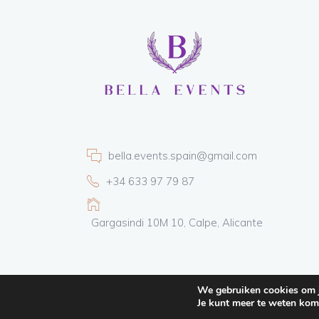
bella.events.spain@gmail.com
+34 633 97 79 87
Gargasindi 10M 10, Calpe, Alicante
We gebruiken cookies om je
Je kunt meer te weten kom