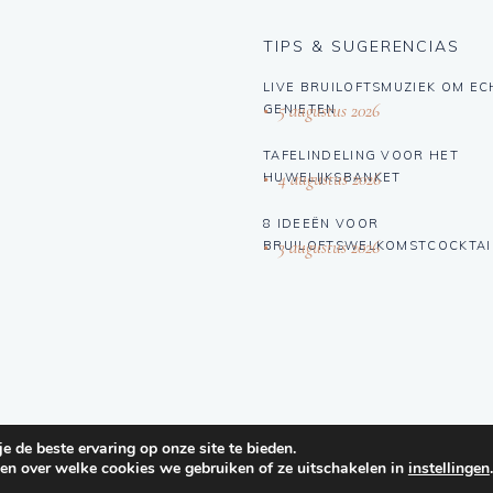
TIPS & SUGERENCIAS
LIVE BRUILOFTSMUZIEK OM EC
5 augustus 2026
GENIETEN
TAFELINDELING VOOR HET
4 augustus 2026
HUWELIJKSBANKET
8 IDEEËN VOOR
3 augustus 2026
BRUILOFTSWELKOMSTCOCKTAI
 de beste ervaring op onze site te bieden.
en over welke cookies we gebruiken of ze uitschakelen in
instellingen
.