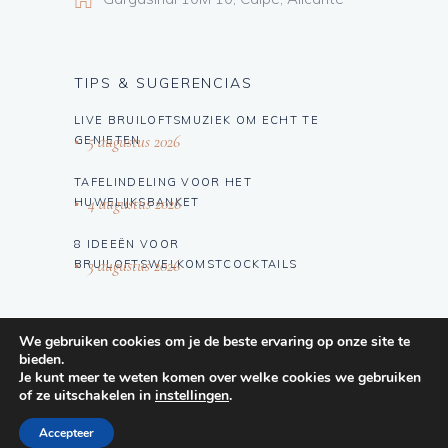
TIPS & SUGERENCIAS
LIVE BRUILOFTSMUZIEK OM ECHT TE
5 augustus 2026
GENIETEN
TAFELINDELING VOOR HET
4 augustus 2026
HUWELIJKSBANKET
8 IDEEËN VOOR
3 augustus 2026
BRUILOFTSWELKOMSTCOCKTAILS
We gebruiken cookies om je de beste ervaring op onze site te
bieden.
Je kunt meer te weten komen over welke cookies we gebruiken
of ze uitschakelen in
instellingen
.
Facebook
Twitter
Instagram
Accepteer