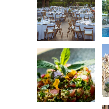
Benidorm
FINCA CAMINO
VIEJO
La Comida y Las Bebidas
EL CATERING