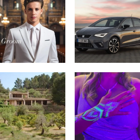
El Transporte
La Ceremonia
EL TRANSPORTE DE
EL TRAJE DEL NOVIO
LOS INVITADOS
Altea
La Diversión
FINCA SANTA
GLOW PARTY
BÁRBARA