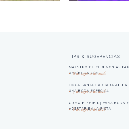
TIPS & SUGERENCIAS
MAESTRO DE CEREMONIAS PA
8 de agosto de 2026
UNA BODA CIVIL
FINCA SANTA BARBARA ALTEA
7 de agosto de 2026
UNA BODA ESPECIAL
CÓMO ELEGIR DJ PARA BODA 
6 de agosto de 2026
ACERTAR EN LA PISTA