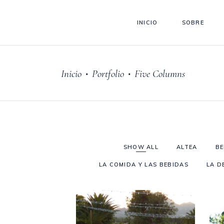
INICIO
SOBRE
Inicio
Portfolio
Five Columns
•
•
SHOW ALL
ALTEA
B
LA COMIDA Y LAS BEBIDAS
LA D