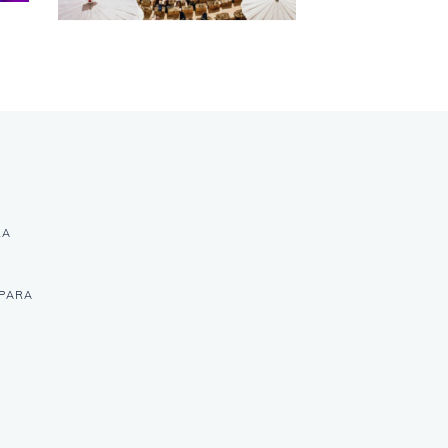
RA
 PARA
Y