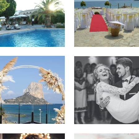
Moraira
Calpe
CASTILLO DE
CASA DEL MACO
MORAIRA
La Diversión
La Decoración
EL BAILE DE LOS
EL ARCO
NOVIOS