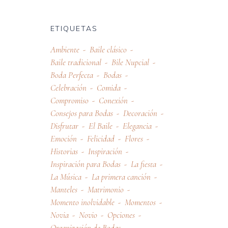
ETIQUETAS
Ambiente
Baile clásico
Baile tradicional
Bile Nupcial
Boda Perfecta
Bodas
Celebración
Comida
Compromiso
Conexión
Consejos para Bodas
Decoración
Disfrutar
El Baile
Elegancia
Emoción
Felicidad
Flores
Historias
Inspiración
Inspiración para Bodas
La fiesta
La Música
La primera canción
Manteles
Matrimonio
Momento inolvidable
Momentos
Novia
Novio
Opciones
Organización de Bodas