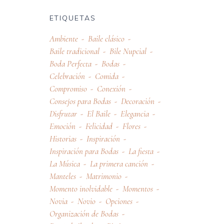
ETIQUETAS
Ambiente
Baile clásico
Baile tradicional
Bile Nupcial
Boda Perfecta
Bodas
Celebración
Comida
Compromiso
Conexión
Consejos para Bodas
Decoración
Disfrutar
El Baile
Elegancia
Emoción
Felicidad
Flores
Historias
Inspiración
Inspiración para Bodas
La fiesta
La Música
La primera canción
Manteles
Matrimonio
Momento inolvidable
Momentos
Novia
Novio
Opciones
Organización de Bodas