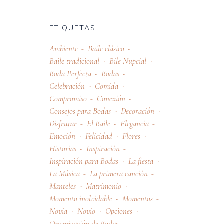
ETIQUETAS
Ambiente
Baile clásico
Baile tradicional
Bile Nupcial
Boda Perfecta
Bodas
Celebración
Comida
Compromiso
Conexión
Consejos para Bodas
Decoración
Disfrutar
El Baile
Elegancia
Emoción
Felicidad
Flores
Historias
Inspiración
Inspiración para Bodas
La fiesta
La Música
La primera canción
Manteles
Matrimonio
Momento inolvidable
Momentos
Novia
Novio
Opciones
Organización de Bodas