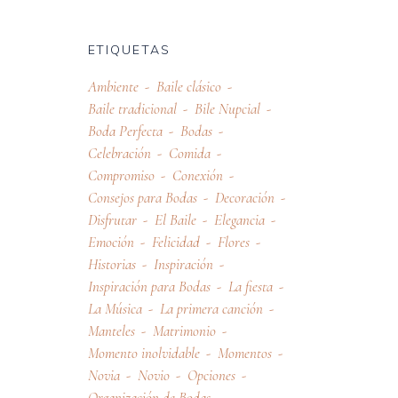
ETIQUETAS
Ambiente
Baile clásico
Baile tradicional
Bile Nupcial
Boda Perfecta
Bodas
Celebración
Comida
Compromiso
Conexión
Consejos para Bodas
Decoración
Disfrutar
El Baile
Elegancia
Emoción
Felicidad
Flores
Historias
Inspiración
Inspiración para Bodas
La fiesta
La Música
La primera canción
Manteles
Matrimonio
Momento inolvidable
Momentos
Novia
Novio
Opciones
Organización de Bodas